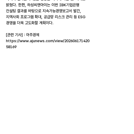
밝혔다. 한편, 하성씨앤아이는 이번 IBK기업은행
컨설팅 결과를 바탕으로 지속가능경영보고서 발간,
지역사회 프로그램 확대, 공급망 리스크 관리 등 ESG
경영을 더욱 고도화할 계획이다.
[관련 기사] : 아주경제
https://www.ajunews.com/view/202606171420
58169
목록
이전글
다음글
대표이사 윤철한