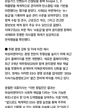
온실가스 인벤토리 컨설팅을 통해 Scope 1, 2
배출량을 체계적으로 관리하며 탄소중립 대응 기반을
마련했다는 평가를 받았다. 사회(S) 부문에서는 ‘A+
등급’을 기록하며 높은 관리 수준을 보여주었다. 인권
정책 수립 및 준수, 근로조건 개선, 그리고 견고한
정보보호 체계 등이 주요 우수 요인으로 꼽혔다.
지배구조(G) 부문 역시 ‘A등급’을 받아 윤리경영 정책의
내재화와 투명한 의사결정 체계가 성공적으로
안착했음을 확인했다.
■ 투명 경영 강화 및 미래 비전 제시
하성씨앤아이는 경영 전반의 투명성을 높이기 위해 최근
공식 홈페이지를 전면 개편했다. 새로운 홈페이지에는
최근 3개년 재무정보(IR)와 함께 윤리경영 제보 채널
등을 투명하게 공개하여 이해관계자와의 신뢰를 쌓고
있다. 현재는 이러한 ESG 경영 성과를 집대성한 ‘2026
지속가능경영보고서’ 발간 준비에 박차를 가하고 있다.
윤철한 대표이사는 “이번 정밀진단 결과는
하성씨앤아이가 사회적 책임을 다하는 ‘지속 가능한
파트너’로서 한 단계 도약했음을 보여주는 지표”라며,
“앞으로도 체계적인 ESG 경영 실천을 통해 주주와
사회가 신뢰할 수 있는 성장을 지속해 나갈 것”이라고